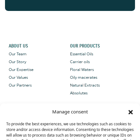
ABOUT US
OUR PRODUCTS
Our Team
Essential Oils
Our Story
Carrier oils
Our Expertise
Floral Waters
Our Values
Oily macerates
Our Partners
Natural Extracts
Absolutes
CONTACT US
OUR CERTIFICATIONS
Manage consent
Email: sales@grene-
provence.com
To provide the best experiences, we use technologies such as cookies to
Phone: +33 (0) 4 90 27 09 40
store and/or access device information. Consenting to these technologies
will allow us to process data such as browsing behavior or unique IDs on
WhatsApp: +33 (0) 4 90 27 09 40