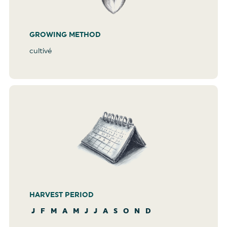
GROWING METHOD
cultivé
HARVEST PERIOD
J
F
M
A
M
J
J
A
S
O
N
D