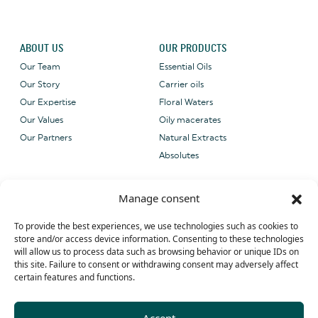
ABOUT US
OUR PRODUCTS
Our Team
Essential Oils
Our Story
Carrier oils
Our Expertise
Floral Waters
Our Values
Oily macerates
Our Partners
Natural Extracts
Absolutes
CONTACT US
OUR CERTIFICATIONS
Manage consent
Email: sales@grene-
provence.com
To provide the best experiences, we use technologies such as cookies to
Phone: +33 (0) 4 90 27 09 40
store and/or access device information. Consenting to these technologies
will allow us to process data such as browsing behavior or unique IDs on
WhatsApp: +33 (0) 4 90 27 09 40
this site. Failure to consent or withdrawing consent may adversely affect
certain features and functions.
Accept