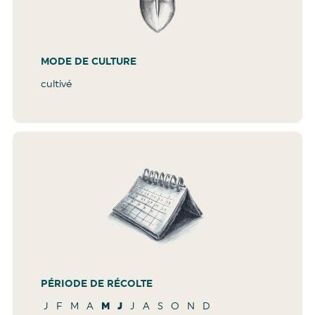
MODE DE CULTURE
cultivé
PÉRIODE DE RÉCOLTE
J
F
M
A
M
J
J
A
S
O
N
D