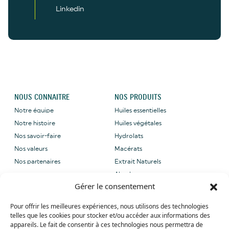
Linkedin
NOUS CONNAITRE
NOS PRODUITS
Notre équipe
Huiles essentielles
Notre histoire
Huiles végétales
Nos savoir-faire
Hydrolats
Nos valeurs
Macérats
Nos partenaires
Extrait Naturels
Absolues
Gérer le consentement
NOUS CONTACTER
NOS LABELS
Pour offrir les meilleures expériences, nous utilisons des technologies
Email: sales@grene-
telles que les cookies pour stocker et/ou accéder aux informations des
provence.com
appareils. Le fait de consentir à ces technologies nous permettra de