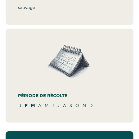
sauvage
PÉRIODE DE RÉCOLTE
J
F
M
A
M
J
J
A
S
O
N
D