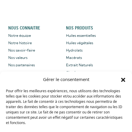
NOUS CONNAITRE
NOS PRODUITS
Notre équipe
Huiles essentielles
Notre histoire
Huiles végétales
Nos savoir-faire
Hydrolats
Nos valeurs
Macérats
Nos partenaires
Extrait Naturels
Absolues
Gérer le consentement
NOUS CONTACTER
NOS LABELS
Pour offrir les meilleures expériences, nous utilisons des technologies
Email: sales@grene-
telles que les cookies pour stocker et/ou accéder aux informations des
provence.com
appareils. Le fait de consentir à ces technologies nous permettra de
Tel: +33 (0) 4 90 27 09 40
traiter des données telles que le comportement de navigation ou les ID
uniques sur ce site. Le fait de ne pas consentir ou de retirer son
Whatsapp: +33 (0) 4 90 27 09 40
consentement peut avoir un effet négatif sur certaines caractéristiques
et fonctions.