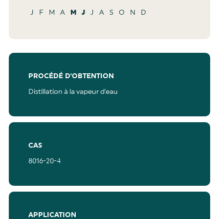
J
F
M
A
M
J
J
A
S
O
N
D
PROCÉDÉ D'OBTENTION
Distillation à la vapeur d'eau
CAS
8016-20-4
APPLICATION