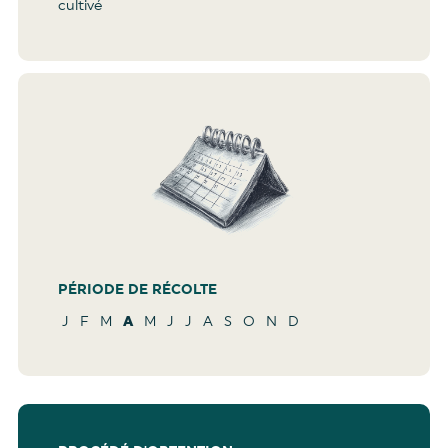
cultivé
PÉRIODE DE RÉCOLTE
J
F
M
A
M
J
J
A
S
O
N
D