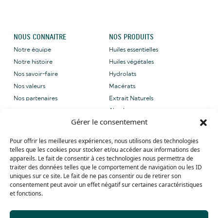
NOUS CONNAITRE
NOS PRODUITS
Notre équipe
Huiles essentielles
Notre histoire
Huiles végétales
Nos savoir-faire
Hydrolats
Nos valeurs
Macérats
Nos partenaires
Extrait Naturels
Absolues
Gérer le consentement
NOUS CONTACTER
NOS LABELS
Pour offrir les meilleures expériences, nous utilisons des technologies
Email: sales@grene-
telles que les cookies pour stocker et/ou accéder aux informations des
provence.com
appareils. Le fait de consentir à ces technologies nous permettra de
Tel: +33 (0) 4 90 27 09 40
traiter des données telles que le comportement de navigation ou les ID
uniques sur ce site. Le fait de ne pas consentir ou de retirer son
Whatsapp: +33 (0) 4 90 27 09 40
consentement peut avoir un effet négatif sur certaines caractéristiques
et fonctions.