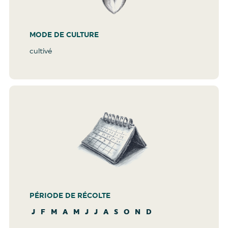
MODE DE CULTURE
cultivé
PÉRIODE DE RÉCOLTE
J
F
M
A
M
J
J
A
S
O
N
D