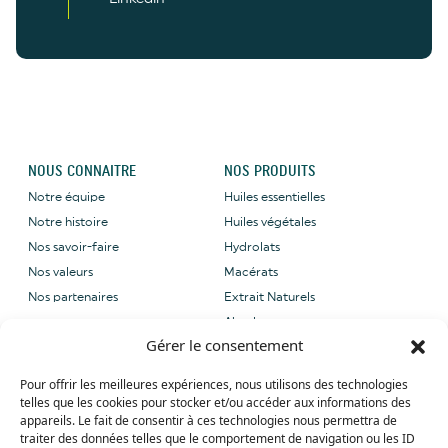
NOUS CONNAITRE
NOS PRODUITS
Notre équipe
Huiles essentielles
Notre histoire
Huiles végétales
Nos savoir-faire
Hydrolats
Nos valeurs
Macérats
Nos partenaires
Extrait Naturels
Absolues
Gérer le consentement
NOUS CONTACTER
NOS LABELS
Pour offrir les meilleures expériences, nous utilisons des technologies
Email: sales@grene-
telles que les cookies pour stocker et/ou accéder aux informations des
provence.com
appareils. Le fait de consentir à ces technologies nous permettra de
Tel: +33 (0) 4 90 27 09 40
traiter des données telles que le comportement de navigation ou les ID