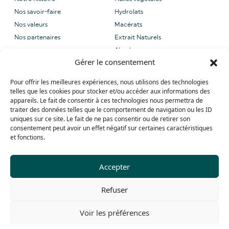
Nos savoir-faire
Hydrolats
Nos valeurs
Macérats
Nos partenaires
Extrait Naturels
Absolues
Gérer le consentement
NOUS CONTACTER
NOS LABELS
Pour offrir les meilleures expériences, nous utilisons des technologies
Email: sales@grene-
telles que les cookies pour stocker et/ou accéder aux informations des
provence.com
appareils. Le fait de consentir à ces technologies nous permettra de
Tel: +33 (0) 4 90 27 09 40
traiter des données telles que le comportement de navigation ou les ID
uniques sur ce site. Le fait de ne pas consentir ou de retirer son
Whatsapp: +33 (0) 4 90 27 09 40
consentement peut avoir un effet négatif sur certaines caractéristiques
et fonctions.
Accepter
CONTACT
Refuser
Mentions légales
Politique de confidentialité
Cookies
Voir les préférences