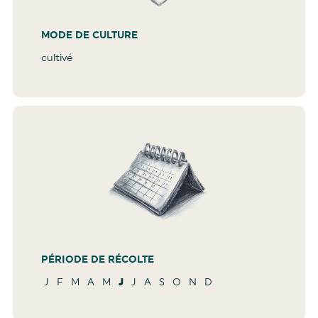
MODE DE CULTURE
cultivé
PÉRIODE DE RÉCOLTE
J
F
M
A
M
J
J
A
S
O
N
D