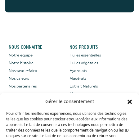
NOUS CONNAITRE
NOS PRODUITS
Notre équipe
Huiles essentielles
Notre histoire
Huiles végétales
Nos savoir-faire
Hydrolats
Nos valeurs
Macérats
Nos partenaires
Extrait Naturels
Absolues
Gérer le consentement
NOUS CONTACTER
NOS LABELS
Pour offrir les meilleures expériences, nous utilisons des technologies
Email: sales@grene-
telles que les cookies pour stocker et/ou accéder aux informations des
provence.com
appareils. Le fait de consentir à ces technologies nous permettra de
Tel: +33 (0) 4 90 27 09 40
traiter des données telles que le comportement de navigation ou les ID
uniques sur ce site. Le fait de ne pas consentir ou de retirer son
Whatsapp: +33 (0) 4 90 27 09 40