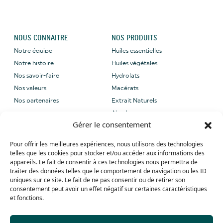
NOUS CONNAITRE
NOS PRODUITS
Notre équipe
Huiles essentielles
Notre histoire
Huiles végétales
Nos savoir-faire
Hydrolats
Nos valeurs
Macérats
Nos partenaires
Extrait Naturels
Absolues
Gérer le consentement
NOUS CONTACTER
NOS LABELS
Pour offrir les meilleures expériences, nous utilisons des technologies
Email: sales@grene-
telles que les cookies pour stocker et/ou accéder aux informations des
provence.com
appareils. Le fait de consentir à ces technologies nous permettra de
Tel: +33 (0) 4 90 27 09 40
traiter des données telles que le comportement de navigation ou les ID
uniques sur ce site. Le fait de ne pas consentir ou de retirer son
Whatsapp: +33 (0) 4 90 27 09 40
consentement peut avoir un effet négatif sur certaines caractéristiques
et fonctions.