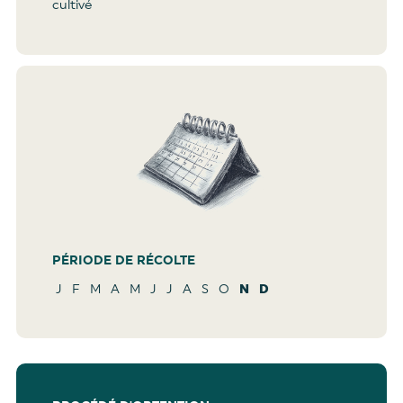
cultivé
PÉRIODE DE RÉCOLTE
J
F
M
A
M
J
J
A
S
O
N
D