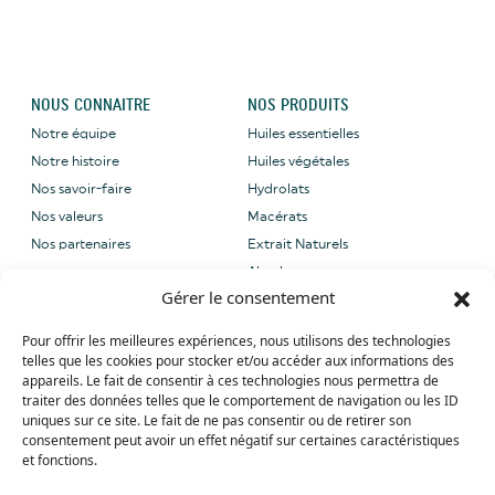
NOUS CONNAITRE
NOS PRODUITS
Notre équipe
Huiles essentielles
Notre histoire
Huiles végétales
Nos savoir-faire
Hydrolats
Nos valeurs
Macérats
Nos partenaires
Extrait Naturels
Absolues
Gérer le consentement
NOUS CONTACTER
NOS LABELS
Pour offrir les meilleures expériences, nous utilisons des technologies
Email: sales@grene-
telles que les cookies pour stocker et/ou accéder aux informations des
provence.com
appareils. Le fait de consentir à ces technologies nous permettra de
Tel: +33 (0) 4 90 27 09 40
traiter des données telles que le comportement de navigation ou les ID
uniques sur ce site. Le fait de ne pas consentir ou de retirer son
Whatsapp: +33 (0) 4 90 27 09 40
consentement peut avoir un effet négatif sur certaines caractéristiques
et fonctions.