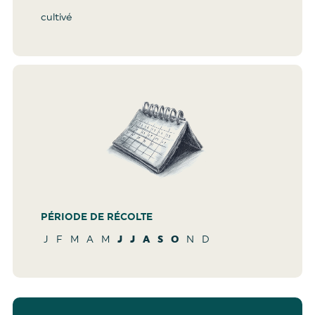
cultivé
PÉRIODE DE RÉCOLTE
J
F
M
A
M
J
J
A
S
O
N
D