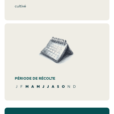
cultivé
PÉRIODE DE RÉCOLTE
J
F
M
A
M
J
J
A
S
O
N
D