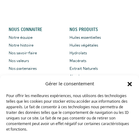
NOUS CONNAITRE
NOS PRODUITS
Notre équipe
Huiles essentielles
Notre histoire
Huiles végétales
Nos savoir-faire
Hydrolats
Nos valeurs
Macérats
Nos partenaires
Extrait Naturels
Absolues
Gérer le consentement
NOUS CONTACTER
NOS LABELS
Pour offrir les meilleures expériences, nous utilisons des technologies
Email: sales@grene-
telles que les cookies pour stocker et/ou accéder aux informations des
provence.com
appareils. Le fait de consentir à ces technologies nous permettra de
Tel: +33 (0) 4 90 27 09 40
traiter des données telles que le comportement de navigation ou les ID
uniques sur ce site. Le fait de ne pas consentir ou de retirer son
Whatsapp: +33 (0) 4 90 27 09 40
consentement peut avoir un effet négatif sur certaines caractéristiques
et fonctions.