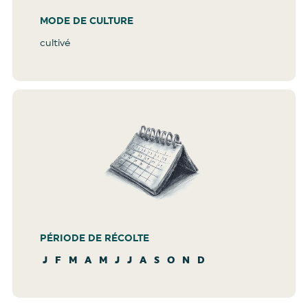
MODE DE CULTURE
cultivé
PÉRIODE DE RÉCOLTE
J
F
M
A
M
J
J
A
S
O
N
D