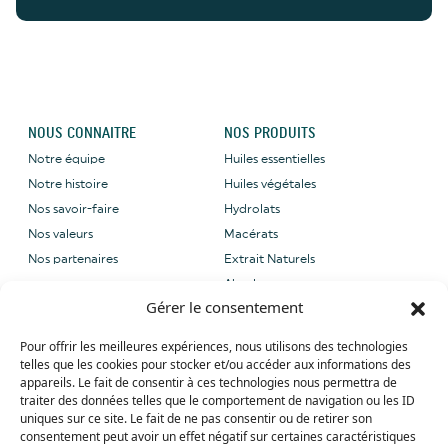
NOUS CONNAITRE
NOS PRODUITS
Notre équipe
Huiles essentielles
Notre histoire
Huiles végétales
Nos savoir-faire
Hydrolats
Nos valeurs
Macérats
Nos partenaires
Extrait Naturels
Absolues
Gérer le consentement
NOUS CONTACTER
NOS LABELS
Pour offrir les meilleures expériences, nous utilisons des technologies
Email: sales@grene-
telles que les cookies pour stocker et/ou accéder aux informations des
provence.com
appareils. Le fait de consentir à ces technologies nous permettra de
Tel: +33 (0) 4 90 27 09 40
traiter des données telles que le comportement de navigation ou les ID
uniques sur ce site. Le fait de ne pas consentir ou de retirer son
Whatsapp: +33 (0) 4 90 27 09 40
consentement peut avoir un effet négatif sur certaines caractéristiques