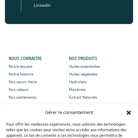
Linkedin
NOUS CONNAITRE
NOS PRODUITS
Notre équipe
Huiles essentielles
Notre histoire
Huiles végétales
Nos savoir-faire
Hydrolats
Nos valeurs
Macérats
Nos partenaires
Extrait Naturels
Absolues
Gérer le consentement
NOUS CONTACTER
NOS LABELS
Pour offrir les meilleures expériences, nous utilisons des technologies
Email: sales@grene-
telles que les cookies pour stocker et/ou accéder aux informations des
provence.com
appareils. Le fait de consentir à ces technologies nous permettra de