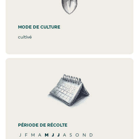
MODE DE CULTURE
cultivé
PÉRIODE DE RÉCOLTE
J
F
M
A
M
J
J
A
S
O
N
D