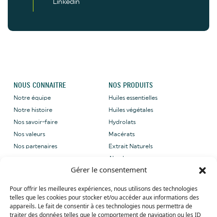
Linkedin
NOUS CONNAITRE
NOS PRODUITS
Notre équipe
Huiles essentielles
Notre histoire
Huiles végétales
Nos savoir-faire
Hydrolats
Nos valeurs
Macérats
Nos partenaires
Extrait Naturels
Absolues
Gérer le consentement
NOUS CONTACTER
NOS LABELS
Pour offrir les meilleures expériences, nous utilisons des technologies
Email: sales@grene-
telles que les cookies pour stocker et/ou accéder aux informations des
provence.com
appareils. Le fait de consentir à ces technologies nous permettra de
Tel: +33 (0) 4 90 27 09 40
traiter des données telles que le comportement de navigation ou les ID