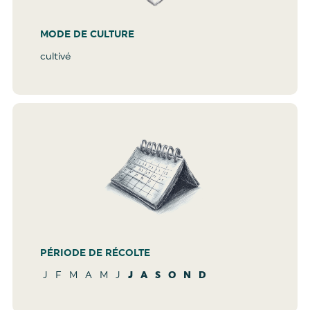
MODE DE CULTURE
cultivé
PÉRIODE DE RÉCOLTE
J
F
M
A
M
J
J
A
S
O
N
D