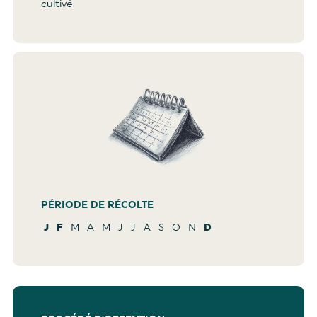
cultivé
PÉRIODE DE RÉCOLTE
J
F
M
A
M
J
J
A
S
O
N
D