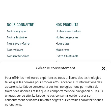
NOUS CONNAITRE
NOS PRODUITS
Notre équipe
Huiles essentielles
Notre histoire
Huiles végétales
Nos savoir-faire
Hydrolats
Nos valeurs
Macérats
Nos partenaires
Extrait Naturels
Absolues
Gérer le consentement
NOUS CONTACTER
NOS LABELS
Pour offrir les meilleures expériences, nous utilisons des technologies
Email: sales@grene-
telles que les cookies pour stocker et/ou accéder aux informations des
provence.com
appareils. Le fait de consentir à ces technologies nous permettra de
Tel: +33 (0) 4 90 27 09 40
traiter des données telles que le comportement de navigation ou les ID
uniques sur ce site. Le fait de ne pas consentir ou de retirer son
Whatsapp: +33 (0) 4 90 27 09 40
consentement peut avoir un effet négatif sur certaines caractéristiques
et fonctions.