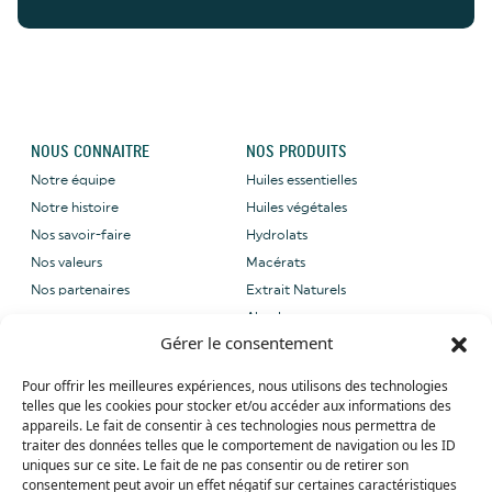
NOUS CONNAITRE
NOS PRODUITS
Notre équipe
Huiles essentielles
Notre histoire
Huiles végétales
Nos savoir-faire
Hydrolats
Nos valeurs
Macérats
Nos partenaires
Extrait Naturels
Absolues
Gérer le consentement
NOUS CONTACTER
NOS LABELS
Pour offrir les meilleures expériences, nous utilisons des technologies
Email: sales@grene-
telles que les cookies pour stocker et/ou accéder aux informations des
provence.com
appareils. Le fait de consentir à ces technologies nous permettra de
Tel: +33 (0) 4 90 27 09 40
traiter des données telles que le comportement de navigation ou les ID
uniques sur ce site. Le fait de ne pas consentir ou de retirer son
Whatsapp: +33 (0) 4 90 27 09 40
consentement peut avoir un effet négatif sur certaines caractéristiques