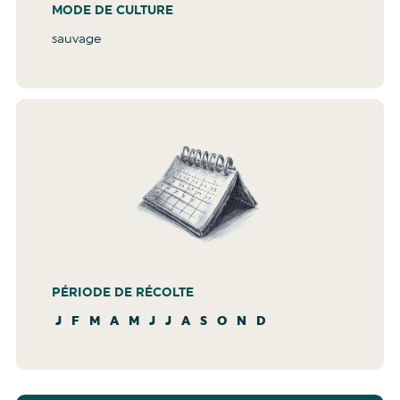
MODE DE CULTURE
sauvage
PÉRIODE DE RÉCOLTE
J
F
M
A
M
J
J
A
S
O
N
D